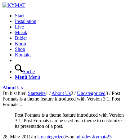
Start
Installation
Live
Musik
Bilder
Koop
Shop
Kontakt
Suche
Menü
Menü
About Us
Du bist hier:
Startseite
1
/
About Us
2
/
Uncategorized
3
/
Post
Formats is a theme feature introduced with Version 3.1. Post
Formats...
Post Formats is a theme feature introduced with Version
3.1. Post Formats can be used by a theme to customize
its presentation of a post.
28. März 2011
/
in
Uncategorized
/
von
adh-dev-kymat-25