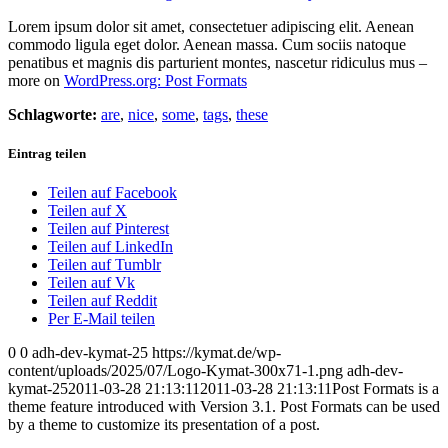
Lorem ipsum dolor sit amet, consectetuer adipiscing elit. Aenean
commodo ligula eget dolor. Aenean massa. Cum sociis natoque
penatibus et magnis dis parturient montes, nascetur ridiculus mus –
more on
WordPress.org: Post Formats
Schlagworte:
are
,
nice
,
some
,
tags
,
these
Eintrag teilen
Teilen auf Facebook
Teilen auf X
Teilen auf Pinterest
Teilen auf LinkedIn
Teilen auf Tumblr
Teilen auf Vk
Teilen auf Reddit
Per E-Mail teilen
0
0
adh-dev-kymat-25
https://kymat.de/wp-
content/uploads/2025/07/Logo-Kymat-300x71-1.png
adh-dev-
kymat-25
2011-03-28 21:13:11
2011-03-28 21:13:11
Post Formats is a
theme feature introduced with Version 3.1. Post Formats can be used
by a theme to customize its presentation of a post.